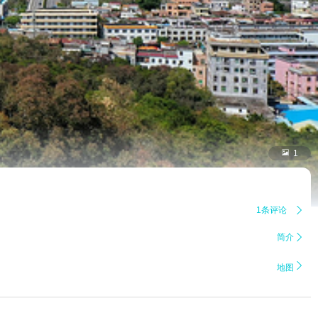

1
1条评论

简介


地图