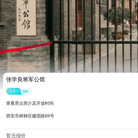
张学良将军公馆
4.6
分
很棒
查看景点简介及开放时间
西安市碑林区建国路69号
暂无报价