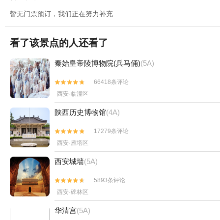
暂无门票预订，我们正在努力补充
看了该景点的人还看了
秦始皇帝陵博物院(兵马俑)
(5A)
66418条评论


西安·临潼区
陕西历史博物馆
(4A)
17279条评论


西安·雁塔区
西安城墙
(5A)
5893条评论


西安·碑林区
华清宫
(5A)