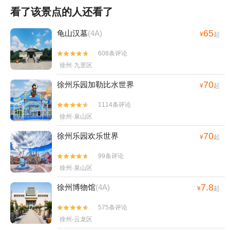
看了该景点的人还看了
65
龟山汉墓
(4A)
¥
起
608条评论


徐州·九里区
70
徐州乐园加勒比水世界
¥
起
1114条评论


徐州·泉山区
70
徐州乐园欢乐世界
¥
起
99条评论


徐州·泉山区
7.8
徐州博物馆
(4A)
¥
起
575条评论


徐州·云龙区