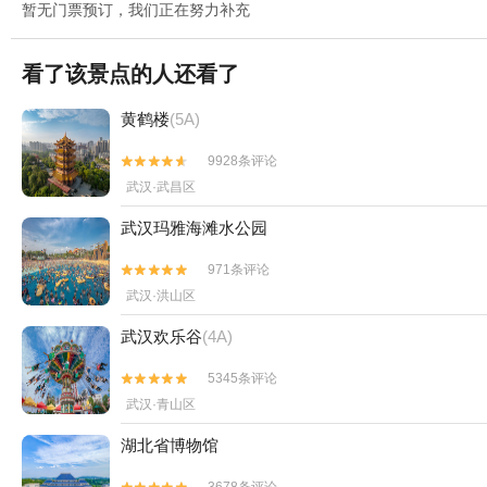
暂无门票预订，我们正在努力补充
看了该景点的人还看了
黄鹤楼
(5A)
9928条评论


武汉·武昌区
武汉玛雅海滩水公园
971条评论


武汉·洪山区
武汉欢乐谷
(4A)
5345条评论


武汉·青山区
湖北省博物馆