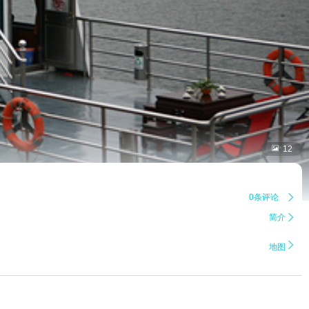

12
0条评论

简介


地图