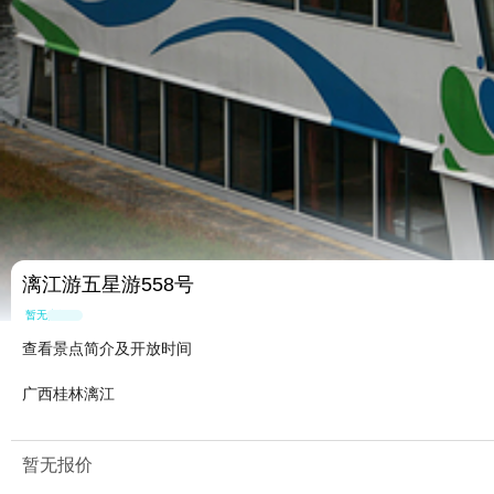
漓江游五星游558号
暂无点评
查看景点简介及开放时间
广西桂林漓江
暂无报价