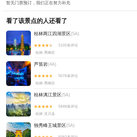
暂无门票预订，我们正在努力补充
看了该景点的人还看了
桂林两江四湖景区
(5A)
5105条评论


桂林·秀峰区
芦笛岩
(4A)
5076条评论


桂林·秀峰区
桂林漓江景区
(5A)
5848条评论


桂林·灵川县
独秀峰王城景区
(5A)