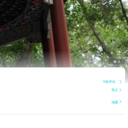

3
0条评论

简介


地图