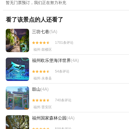
暂无门票预订，我们正在努力补充
看了该景点的人还看了
三坊七巷
(5A)
1701条评论


福州·鼓楼区
福州欧乐堡海洋世界
(4A)
54条评论


福州·永泰县
鼓山
(4A)
740条评论


福州·晋安区
福州国家森林公园
(4A)