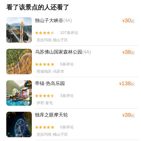
看了该景点的人还看了
30
独山子大峡谷
(4A)
¥
起
107条评论


克拉玛依·独山子区
38
乌苏佛山国家森林公园
(4A)
¥
起
0条评论


塔城地区·乌苏市
138
帝锚·热岛乐园
¥
起
3条评论


伊犁·奎屯
39
独库之眼摩天轮
¥
起
0条评论


克拉玛依·独山子区