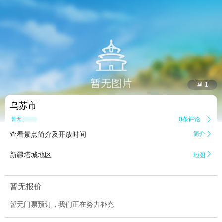


1
乌苏市
0条评论

暂无点评
查看景点简介及开放时间
简介


新疆塔城地区
地图
暂无报价
暂无门票预订，我们正在努力补充