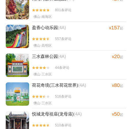
801条评论


佛山·南海区
157
盈香心动乐园
(4A)
¥
起
557条评论


佛山·高明区
20
三水森林公园
(4A)
¥
起
44条评论


佛山·三水区
80
荷花奇境(三水荷花世界)
(4A)
¥
起
516条评论


佛山·三水区
50
悦城龙母祖庙(龙母庙)
(4A)
¥
起
510条评论

