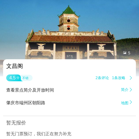


5
文昌阁
4.5
2条评论
1条攻略

分
不错
查看景点简介及开放时间
简介


肇庆市端州区朝阳路
地图
暂无报价
暂无门票预订，我们正在努力补充