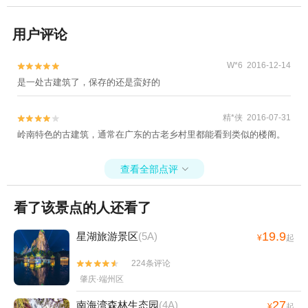
用户评论
W*6 2016-12-14


是一处古建筑了，保存的还是蛮好的
精*侠 2016-07-31


岭南特色的古建筑，通常在广东的古老乡村里都能看到类似的楼阁。
查看全部点评

看了该景点的人还看了
19.9
星湖旅游景区
(5A)
¥
起
224条评论


肇庆·端州区
27
南海湾森林生态园
(4A)
¥
起