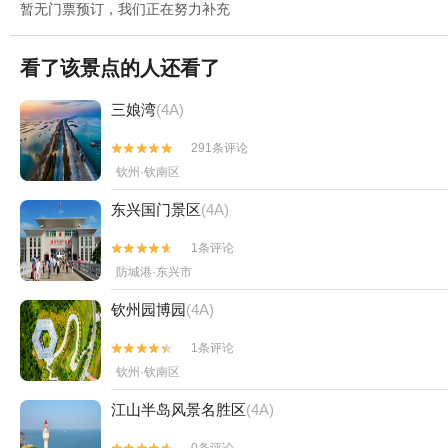
暂无门票预订，我们正在努力补充
看了该景点的人还看了
三娘湾
(4A)
291条评论


钦州·钦南区
东兴国门景区
(4A)
1条评论


防城港·东兴市
钦州园博园
(4A)
1条评论


钦州·钦南区
江山半岛风景名胜区
(4A)