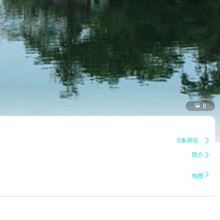

8
0条评论

简介


地图