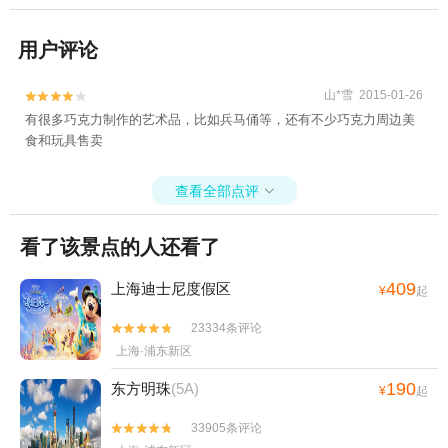
用户评论
山*雪 2015-01-26


有很多巧克力制作的艺术品，比如兵马俑等，还有不少巧克力周边美
食和玩具售卖
查看全部点评

看了该景点的人还看了
409
上海迪士尼度假区
¥
起
23334条评论


上海·浦东新区
190
东方明珠
(5A)
¥
起
33905条评论

