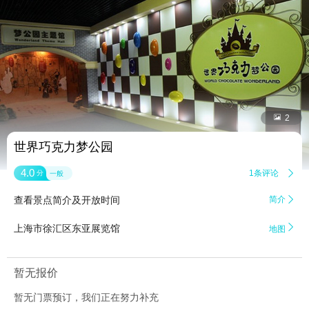


2
世界巧克力梦公园
4.0
1条评论

分
一般
查看景点简介及开放时间
简介


上海市徐汇区东亚展览馆
地图
暂无报价
暂无门票预订，我们正在努力补充