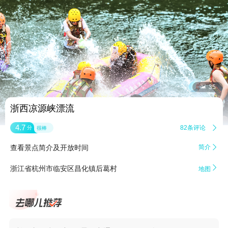


35
浙西凉源峡漂流
4.7
82条评论

分
很棒
查看景点简介及开放时间
简介


浙江省杭州市临安区昌化镇后葛村
地图