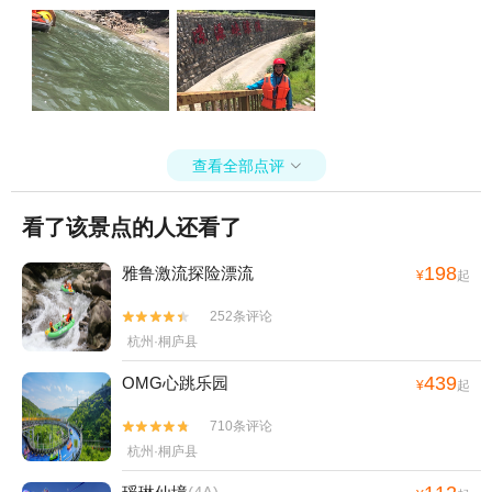
+杭州大剧院+西溪湿地印象摇橹船+龙井茶
室+西溪庄园+大明山万松岭滑雪场-已下线
+瑶琳国家森林公园+猎鹰CS野战（西溪湿
地）+临安水源水上乐园+杭州图书馆+西湖
文化广场+西湖环湖电瓶车+纳米租车（杭
州）+西湖游船+清河坊街-已下线+大奇山疯
狂森林主题乐园+西溪天堂商业街+天目山大
查看全部点评

树王景区+花港公园+西湖天下景+杭州湘湖
游船+灵隐寺+中国京杭大运河博物馆+宝石
看了该景点的人还看了
山造像+临安天目花海+三潭印月花港观鱼码
头+西溪印象城极速冰雪世界+杭州宋城+西
198
雅鲁激流探险漂流
¥
起
溪湿地洪园+杭州樱花园+杭州宝寿山景区
252条评论
+西溪湿地高庄+杭州逸酒店+杭州西溪喜来


杭州·桐庐县
登度假大酒店+杭州兰里景区+三渡悬崖漂流
+杭州失恋博物馆（西湖）+西溪空中揽胜氦
439
OMG心跳乐园
¥
起
气球+杭州长乔吉泡泡乐园+良渚博物院+青
芝坞+浙江省人民大会堂+浙江大学之江校区
710条评论


+西溪森林温泉度假村+杭州西湖博物馆(总
杭州·桐庐县
馆)+杭州孔庙+杭州西溪海狮主题乐园+严州