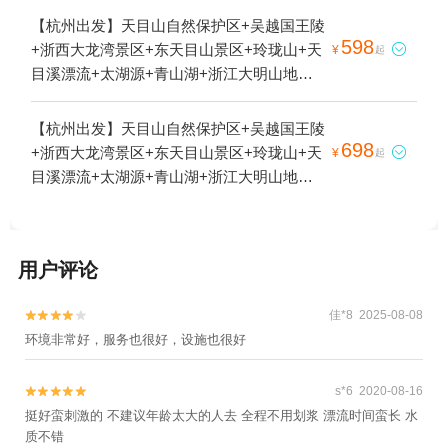
景区+安吉天目山漂流+钱王陵+杭州植物园
【杭州出发】天目山自然保护区+吴越国王陵
+西湖风景名胜区+雷峰塔+杭州长乔极地海
598
+浙西大龙湾景区+东天目山景区+玲珑山+天

¥
起
洋公园+浙西运河+垂云通天河+太湖源+青山
目溪漂流+太湖源+青山湖+浙江大明山地质
湖+大明山景区+瑶琳仙境+临安城遗址+杭州
公园+临安城遗址+天目大峡谷+天目大峡谷
动物园+浙西大峡谷+大奇山国家森林公园
+十门峡景区+天目石谷+浙西凉源峡漂流+天
【杭州出发】天目山自然保护区+吴越国王陵
+清河坊街+浙江大学+花港观鱼公园+断桥残
目之家+临安水源水上乐园+临安天目花海
698
+浙西大龙湾景区+东天目山景区+玲珑山+天

¥
起
雪+三潭印月+花港观鱼+南屏晚钟+柳浪闻莺
+风之谷大草原+青山湖水上森林+钱王陵园
目溪漂流+太湖源+青山湖+浙江大明山地质
+灵隐飞来峰景区+塘栖古镇+天子地山野乐
+临安博物馆+临安湍溪漂流1日游
公园+临安城遗址+天目大峡谷+天目大峡谷
园+杭州鼓楼+良渚古城遗址公园+京杭大运
+十门峡景区+天目山月亮湾漂流+大明山万
河杭州景区+《西湖之夜》演出+九溪十八涧
松岭滑雪场+天目石谷+浙西凉源峡漂流+天
+西溪3D奇幻艺术馆+天目山月亮湾漂流+杭
用户评论
目之家+临安水源水上乐园+临安天目花海
州博物馆+西湖音乐喷泉+太子湾公园+西湖
+风之谷大草原+青山湖水上森林+钱王陵园
天地+西溪国家湿地公园+大明山万松岭滑雪
佳*8 2025-08-08


+临安博物馆+临安湍溪漂流1日游
场+七里扬帆+杭州花圃+浙西三峡+杭州体育
环境非常好，服务也很好，设施也很好
馆+超山嗨go派儿童职业体验城+浙西凉源峡
漂流+浙西大草原+杭州酒家+杭州剧院+钱王
s*6 2020-08-16


祠+西溪草堂+临安碧雪湖山庄+TT野战真人
挺好蛮刺激的 不建议年龄太大的人去 全程不用划浆 漂流时间蛮长 水
CS(西溪店)+天目山野味馆+天目山上海之家
质不错