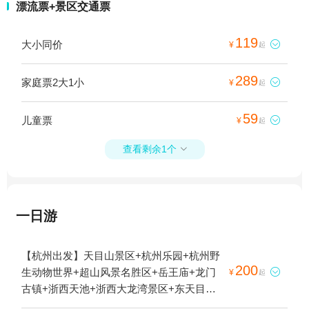
漂流票+景区交通票
119
大小同价

¥
起
289
家庭票2大1小

¥
起
59
儿童票

¥
起
查看剩余1个

一日游
【杭州出发】天目山景区+杭州乐园+杭州野
200
生动物世界+超山风景名胜区+岳王庙+龙门

¥
起
古镇+浙西天池+浙西大龙湾景区+东天目山
景区+胡雪岩故居+山沟沟景区+富春桃源风