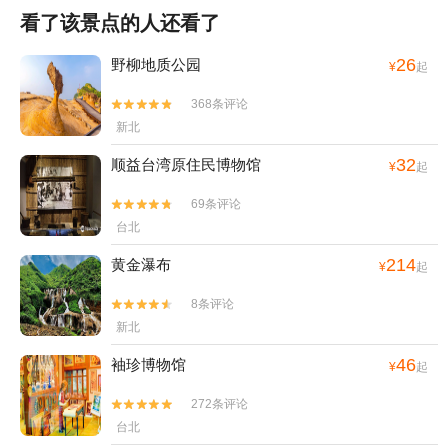
看了该景点的人还看了
26
野柳地质公园
¥
起
368条评论


新北
32
顺益台湾原住民博物馆
¥
起
69条评论


台北
214
黄金瀑布
¥
起
8条评论


新北
46
袖珍博物馆
¥
起
272条评论


台北