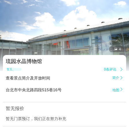


4
琉园水晶博物馆
0条评论

暂无点评
查看景点简介及开放时间
简介


台北市中央北路四段515巷16号
地图
暂无报价
暂无门票预订，我们正在努力补充