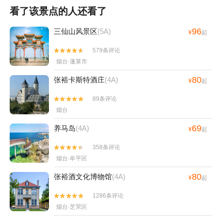
看了该景点的人还看了
96
三仙山风景区
(5A)
¥
起
579条评论


烟台·蓬莱市
80
张裕卡斯特酒庄
(4A)
¥
起
89条评论


烟台
69
养马岛
(4A)
¥
起
358条评论


烟台·牟平区
80
张裕酒文化博物馆
(4A)
¥
起
1286条评论


烟台·芝罘区