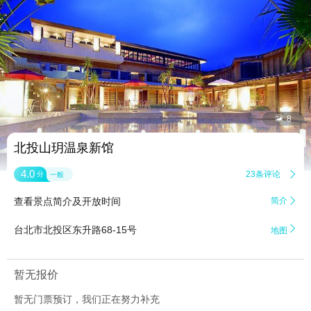


8
北投山玥温泉新馆
4.0
23条评论

分
一般
查看景点简介及开放时间
简介


台北市北投区东升路68-15号
地图
暂无报价
暂无门票预订，我们正在努力补充