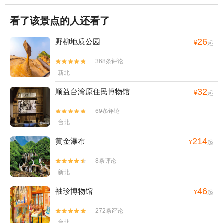
看了该景点的人还看了
26
野柳地质公园
¥
起
368条评论


新北
32
顺益台湾原住民博物馆
¥
起
69条评论


台北
214
黄金瀑布
¥
起
8条评论


新北
46
袖珍博物馆
¥
起
272条评论


台北