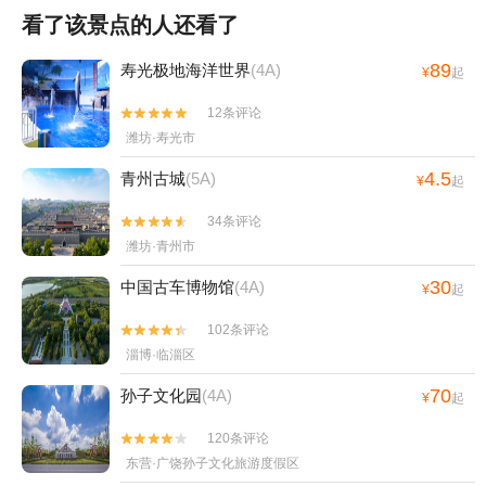
看了该景点的人还看了
89
寿光极地海洋世界
(4A)
¥
起
12条评论


潍坊·寿光市
4.5
青州古城
(5A)
¥
起
34条评论


潍坊·青州市
30
中国古车博物馆
(4A)
¥
起
102条评论


淄博·临淄区
70
孙子文化园
(4A)
¥
起
120条评论


东营·广饶孙子文化旅游度假区