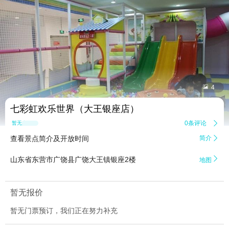


4
七彩虹欢乐世界（大王银座店）
0条评论

暂无点评
查看景点简介及开放时间
简介


山东省东营市广饶县广饶大王镇银座2楼
地图
暂无报价
暂无门票预订，我们正在努力补充