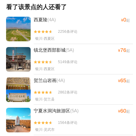
看了该景点的人还看了
0
西夏陵
(4A)
¥
起
2256条评论


银川·西夏区
76
镇北堡西部影城
(5A)
¥
起
5149条评论


银川·西夏区
65
贺兰山岩画
(4A)
¥
起
2862条评论


银川·贺兰县
60
宁夏水洞沟旅游区
(5A)
¥
起
1564条评论


银川·灵武市