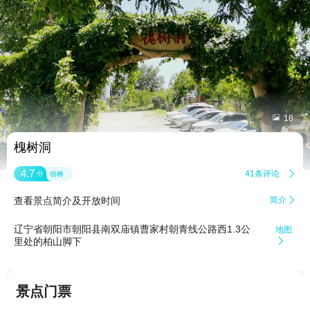


18
槐树洞
4.7
41条评论

分
很棒
查看景点简介及开放时间
简介

辽宁省朝阳市朝阳县南双庙镇曹家村朝青线公路西1.3公
地图
里处的柏山脚下

景点门票