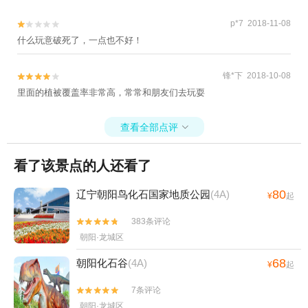
p*7 2018-11-08


什么玩意破死了，一点也不好！
锋*下 2018-10-08


里面的植被覆盖率非常高，常常和朋友们去玩耍
查看全部点评

看了该景点的人还看了
80
辽宁朝阳鸟化石国家地质公园
(4A)
¥
起
383条评论


朝阳·龙城区
68
朝阳化石谷
(4A)
¥
起
7条评论


朝阳·龙城区