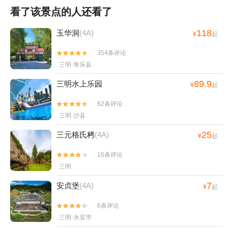
看了该景点的人还看了
118
玉华洞
(4A)
¥
起
354条评论


三明·将乐县
89.9
三明水上乐园
¥
起
62条评论


三明·沙县
25
三元格氏栲
(4A)
¥
起
16条评论


三明
7
安贞堡
(4A)
¥
起
6条评论


三明·永安市