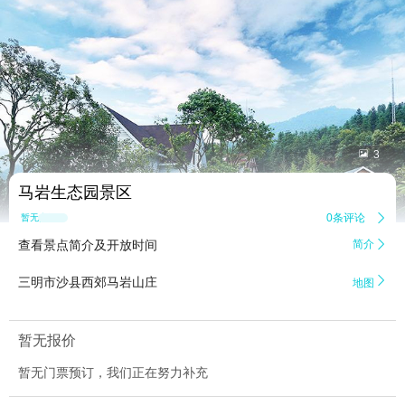


3
马岩生态园景区
0条评论

暂无点评
查看景点简介及开放时间
简介


三明市沙县西郊马岩山庄
地图
暂无报价
暂无门票预订，我们正在努力补充