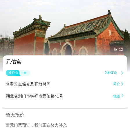


12
元佑宫
4.0
2条评论

分
一般
查看景点简介及开放时间
简介


湖北省荆门市钟祥市元佑路41号
地图
暂无报价
暂无门票预订，我们正在努力补充