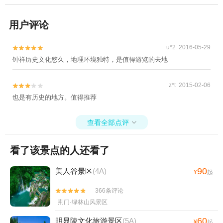
用户评论
u*2 2016-05-29


钟祥历史文化悠久，地理环境独特，是值得游览的去地
z*t 2015-02-06


也是有历史的地方。值得推荐
查看全部点评

看了该景点的人还看了
90
美人谷景区
(4A)
¥
起
366条评论


荆门·绿林山风景区
60
明显陵文化旅游景区
(5A)
¥
起