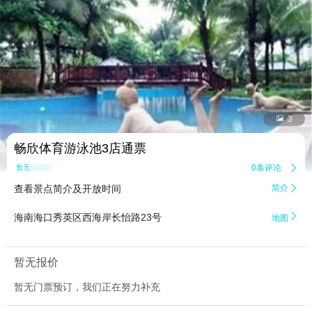


3
畅欣体育游泳池3店通票
0条评论

暂无点评
查看景点简介及开放时间
简介


海南海口秀英区西海岸长怡路23号
地图
暂无报价
暂无门票预订，我们正在努力补充