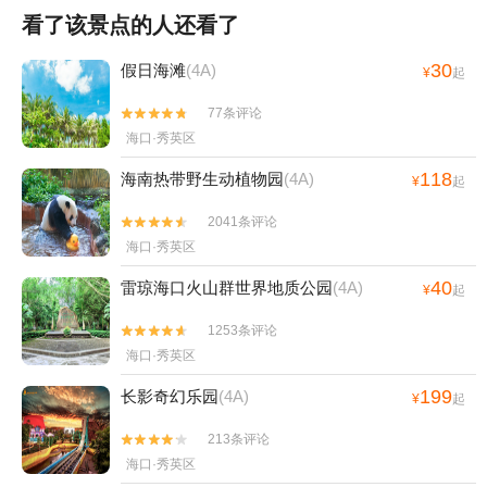
看了该景点的人还看了
30
假日海滩
(4A)
¥
起
77条评论


海口·秀英区
118
海南热带野生动植物园
(4A)
¥
起
2041条评论


海口·秀英区
40
雷琼海口火山群世界地质公园
(4A)
¥
起
1253条评论


海口·秀英区
199
长影奇幻乐园
(4A)
¥
起
213条评论


海口·秀英区