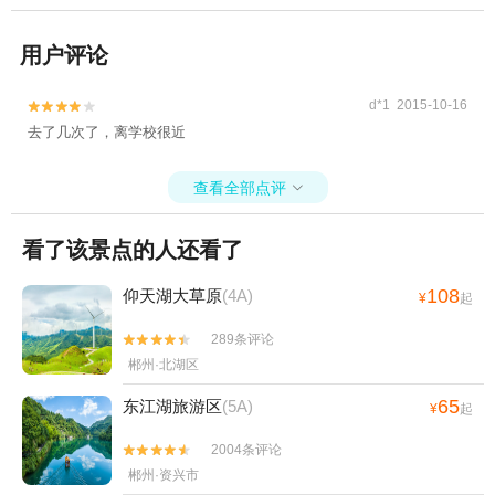
用户评论
d*1 2015-10-16


去了几次了，离学校很近
查看全部点评

看了该景点的人还看了
108
仰天湖大草原
(4A)
¥
起
289条评论


郴州·北湖区
65
东江湖旅游区
(5A)
¥
起
2004条评论


郴州·资兴市