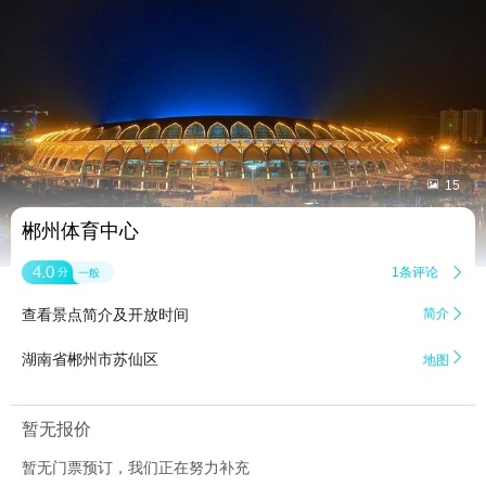


15
郴州体育中心
4.0
1条评论

分
一般
查看景点简介及开放时间
简介


湖南省郴州市苏仙区
地图
暂无报价
暂无门票预订，我们正在努力补充