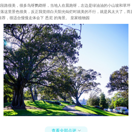
港，这段路很美，很多鸟呀鹦鹉呀，当地人在晨跑呀，左边是绿油油的小山坡和草
日落这里景色很美，反正我觉得白天阳光灿烂时就美的不行，就是风太大了，而
荐，很适合慢慢走体会下 悉尼 的海景。 皇家植物园