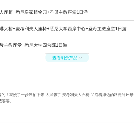
人座椅+悉尼皇家植物园+圣母主教座堂1日游
港大桥+麦考利夫人座椅+悉尼大学西摩中心+圣母主教座堂1日游
母主教座堂+悉尼大学四合院1日游
查看剩余产品

背的！我慢了一步没拍下来 太温馨了 麦考利夫人石椅 又沿着海边的路走到环
吧嘻嘻。