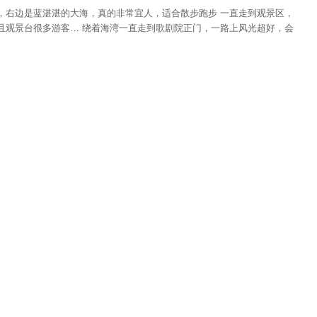
r*子 2018-08-27
坪，右边是蓝湛湛的大海，真的非常宜人，适合散步跑步 一直走到观景区，
且观景台很多游客… 绕着海湾一直走到歌剧院正门，一路上风光超好，会