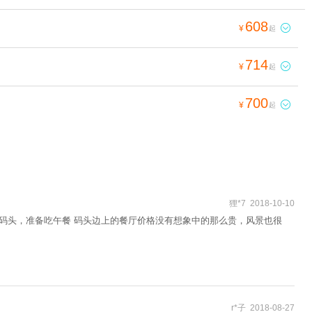
608

¥
起
714

¥
起
700

¥
起
狸*7 2018-10-10
形码头，准备吃午餐 码头边上的餐厅价格没有想象中的那么贵，风景也很