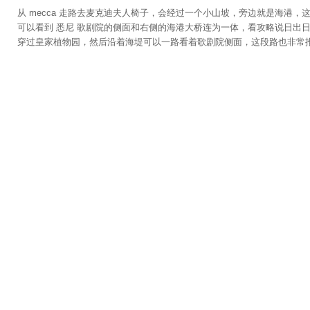


从 mecca 走路去麦克迪夫人椅子，会经过一个小山坡，旁边就是海
可以看到 悉尼 歌剧院的侧面和右侧的海港大桥连为一体，看攻略说日出
穿过皇家植物园，然后沿着海堤可以一路看着歌剧院侧面，这段路也非常推