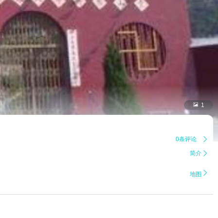

1
0条评论

简介


地图