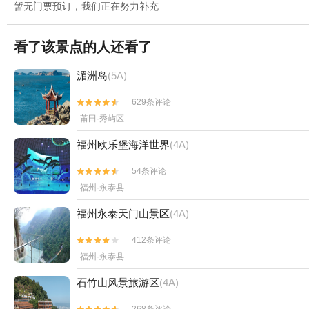
暂无门票预订，我们正在努力补充
看了该景点的人还看了
湄洲岛
(5A)
629条评论


莆田·秀屿区
福州欧乐堡海洋世界
(4A)
54条评论


福州·永泰县
福州永泰天门山景区
(4A)
412条评论


福州·永泰县
石竹山风景旅游区
(4A)