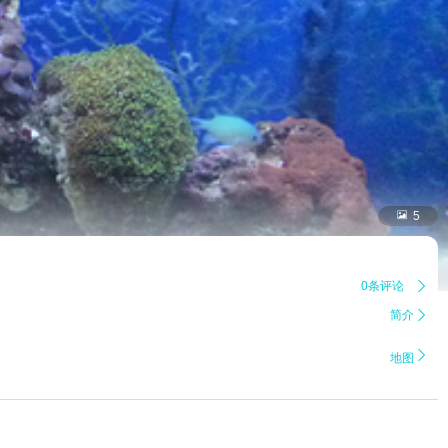

5
0条评论

简介


地图