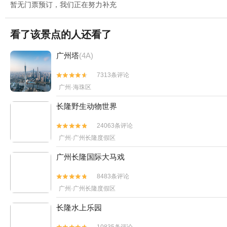
暂无门票预订，我们正在努力补充
看了该景点的人还看了
广州塔
(4A)
7313条评论


广州·海珠区
长隆野生动物世界
24063条评论


广州·广州长隆度假区
广州长隆国际大马戏
8483条评论


广州·广州长隆度假区
长隆水上乐园