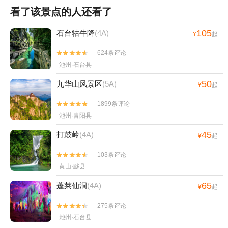
看了该景点的人还看了
105
石台牯牛降
(4A)
¥
起
624条评论


池州·石台县
50
九华山风景区
(5A)
¥
起
1899条评论


池州·青阳县
45
打鼓岭
(4A)
¥
起
103条评论


黄山·黟县
65
蓬莱仙洞
(4A)
¥
起
275条评论


池州·石台县