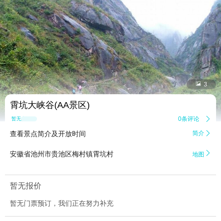


3
霄坑大峡谷(AA景区)
0条评论

暂无点评
查看景点简介及开放时间
简介


安徽省池州市贵池区梅村镇霄坑村
地图
暂无报价
暂无门票预订，我们正在努力补充