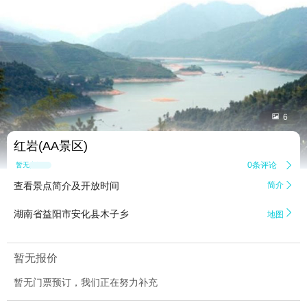


6
红岩(AA景区)
0条评论

暂无点评
查看景点简介及开放时间
简介


湖南省益阳市安化县木子乡
地图
暂无报价
暂无门票预订，我们正在努力补充