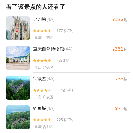
看了该景点的人还看了
123
金刀峡
(4A)
¥
起
677条评论


重庆·北碚区
361
重庆自然博物馆
(4A)
¥
起
4条评论


重庆·北碚区
35
宝箴塞
(4A)
¥
起
114条评论


广安·广安区
30
钓鱼城
(4A)
¥
起
225条评论


重庆·合川区