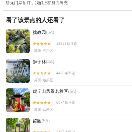
暂无门票预订，我们正在努力补充
看了该景点的人还看了
拙政园
(5A)
13227条评论


苏州·平江区
狮子林
(4A)
4420条评论


苏州·姑苏区
虎丘山风景名胜区
(5A)
6674条评论


苏州·姑苏区
留园
(5A)