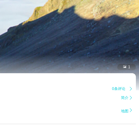

1
0条评论

简介


地图