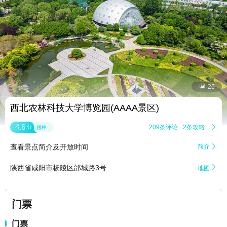


26
西北农林科技大学博览园(AAAA景区)
4.6
209条评论
2条攻略

分
很棒
查看景点简介及开放时间
简介


陕西省咸阳市杨陵区邰城路3号
地图
门票
门票