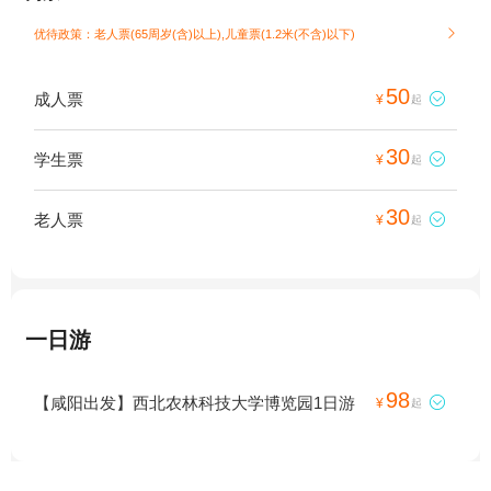
优待政策：老人票(65周岁(含)以上),儿童票(1.2米(不含)以下)

50
成人票

¥
起
30
学生票

¥
起
30
老人票

¥
起
一日游
98
【咸阳出发】西北农林科技大学博览园1日游

¥
起