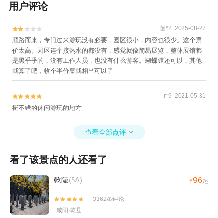
用户评论
囍*2 2025-08-27


顺路而来，专门过来游玩没有必要，园区很小，内容也很少。这个票
价太高。园区连个接热水的都没有，感觉就像简易展览，整体展馆都
是黑乎乎的，没有工作人员，也没有什么游客。蝴蝶馆还可以，其他
就算了吧，收个半价票就相当可以了
r*9 2021-05-31


挺不错的休闲游玩的地方
查看全部点评

看了该景点的人还看了
96
乾陵
(5A)
¥
起
3362条评论


咸阳·乾县