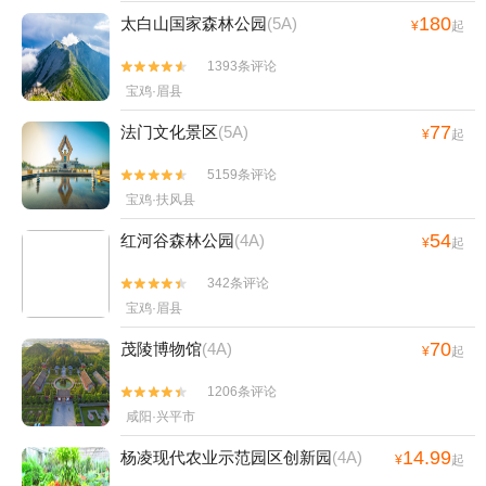
180
太白山国家森林公园
(5A)
¥
起
1393条评论


宝鸡·眉县
77
法门文化景区
(5A)
¥
起
5159条评论


宝鸡·扶风县
54
红河谷森林公园
(4A)
¥
起
342条评论


宝鸡·眉县
70
茂陵博物馆
(4A)
¥
起
1206条评论


咸阳·兴平市
14.99
杨凌现代农业示范园区创新园
(4A)
¥
起