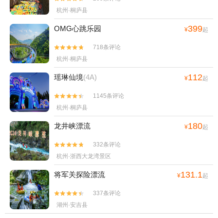
杭州·桐庐县
399
OMG心跳乐园
¥
起
718条评论


杭州·桐庐县
112
瑶琳仙境
(4A)
¥
起
1145条评论


杭州·桐庐县
180
龙井峡漂流
¥
起
332条评论


杭州·浙西大龙湾景区
131.1
将军关探险漂流
¥
起
337条评论


湖州·安吉县