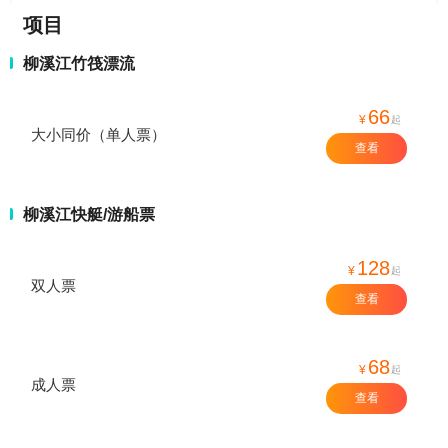
项目
柳溪江竹筏漂流
66
¥
起
大小同价（单人票）
查看
柳溪江快艇/游船票
128
¥
起
双人票
查看
68
¥
起
成人票
查看