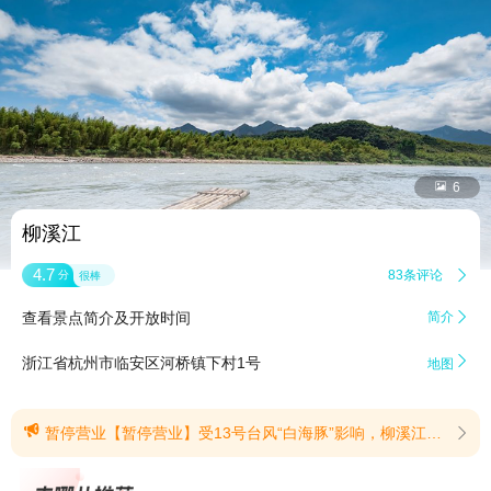


6
柳溪江
4.7
83条评论

分
很棒
查看景点简介及开放时间
简介


浙江省杭州市临安区河桥镇下村1号
地图

暂停营业【暂停营业】受13号台风“白海豚”影响，柳溪江景区自8月8日起暂停营业，恢复营业时间另行通知。(提示有效期2026/8/7至2026/8/10)
