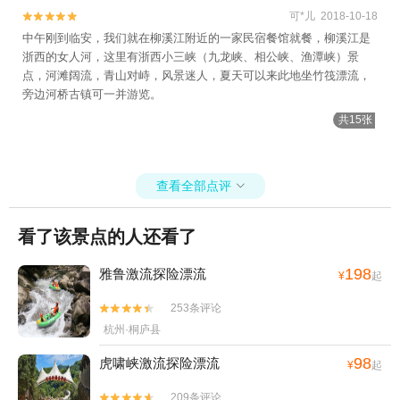
可*儿 2018-10-18


中午刚到临安，我们就在柳溪江附近的一家民宿餐馆就餐，柳溪江是
浙西的女人河，这里有浙西小三峡（九龙峡、相公峡、渔潭峡）景
点，河滩阔流，青山对峙，风景迷人，夏天可以来此地坐竹筏漂流，
旁边河桥古镇可一并游览。
共15张
查看全部点评

看了该景点的人还看了
198
雅鲁激流探险漂流
¥
起
253条评论


杭州·桐庐县
98
虎啸峡激流探险漂流
¥
起
209条评论

