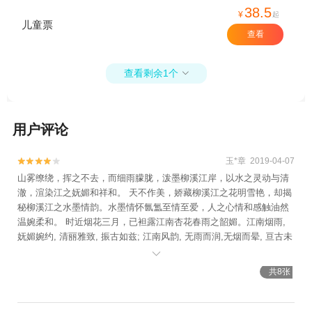
38.5
¥
起
儿童票
查看
查看剩余1个

用户评论
玉*章 2019-04-07


山雾缭绕，挥之不去，而细雨朦胧，泼墨柳溪江岸，以水之灵动与清
澈，渲染江之妩媚和祥和。 天不作美，娇藏柳溪江之花明雪艳，却揭
秘柳溪江之水墨情韵。水墨情怀氤氲至情至爱，人之心情和感触油然
温婉柔和。 时近烟花三月，已袒露江南杏花春雨之韶媚。江南烟雨,
妩媚婉约, 清丽雅致, 振古如兹; 江南风韵, 无雨而润,无烟而晕, 亘古未
变。

共8张