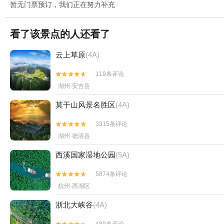
暂无门票预订，我们正在努力补充
看了该景点的人还看了
云上草原
(4A)
119条评论


湖州·安吉县
莫干山风景名胜区
(4A)
3315条评论


湖州·德清县
西溪国家湿地公园
(5A)
5874条评论


杭州·西湖区
浙北大峡谷
(4A)