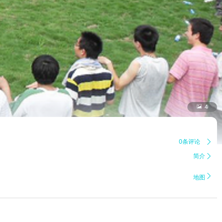

4
0条评论

简介


地图