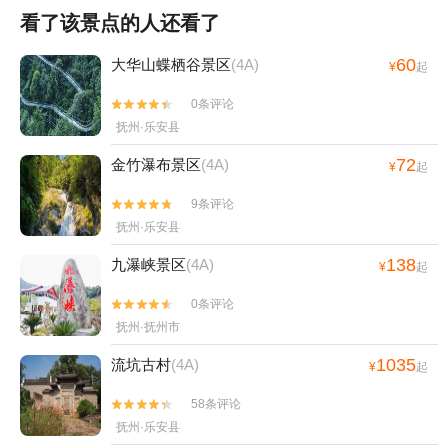
看了该景点的人还看了
60
大华山蝶栖谷景区
(4A)
¥
起
0条评论


抚州·乐安县
72
金竹瀑布景区
(4A)
¥
起
9条评论


抚州·乐安县
138
九瀑峡景区
(4A)
¥
起
0条评论


抚州·抚州市
1035
流坑古村
(4A)
¥
起
58条评论


抚州·乐安县