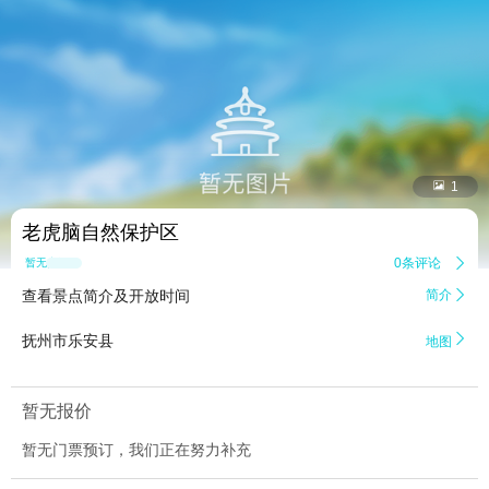


1
老虎脑自然保护区
0条评论

暂无点评
查看景点简介及开放时间
简介


抚州市乐安县
地图
暂无报价
暂无门票预订，我们正在努力补充