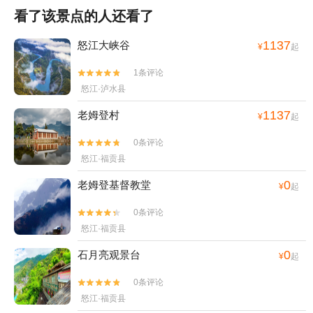
看了该景点的人还看了
1137
怒江大峡谷
¥
起
1条评论


怒江·泸水县
1137
老姆登村
¥
起
0条评论


怒江·福贡县
0
老姆登基督教堂
¥
起
0条评论


怒江·福贡县
0
石月亮观景台
¥
起
0条评论


怒江·福贡县