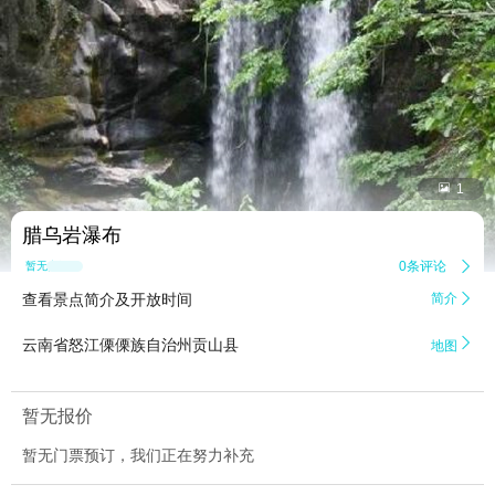


1
腊乌岩瀑布
0条评论

暂无点评
查看景点简介及开放时间
简介


云南省怒江傈傈族自治州贡山县
地图
暂无报价
暂无门票预订，我们正在努力补充