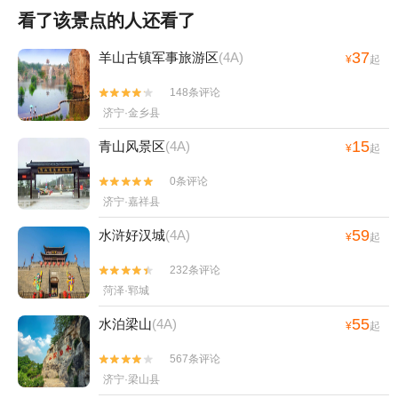
看了该景点的人还看了
37
羊山古镇军事旅游区
(4A)
¥
起
148条评论


济宁·金乡县
15
青山风景区
(4A)
¥
起
0条评论


济宁·嘉祥县
59
水浒好汉城
(4A)
¥
起
232条评论


菏泽·郓城
55
水泊梁山
(4A)
¥
起
567条评论


济宁·梁山县