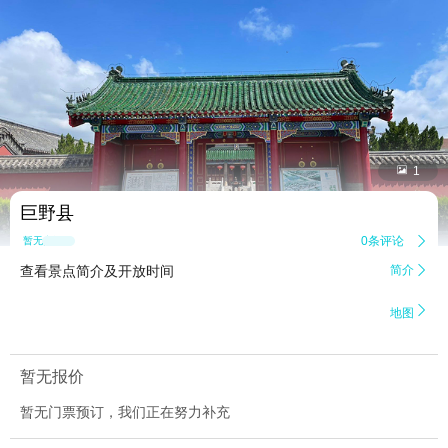


1
巨野县
0条评论

暂无点评
查看景点简介及开放时间
简介


地图
暂无报价
暂无门票预订，我们正在努力补充