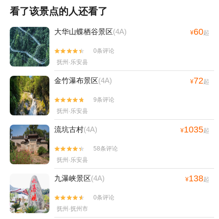
看了该景点的人还看了
60
大华山蝶栖谷景区
(4A)
¥
起
0条评论


抚州·乐安县
72
金竹瀑布景区
(4A)
¥
起
9条评论


抚州·乐安县
1035
流坑古村
(4A)
¥
起
58条评论


抚州·乐安县
138
九瀑峡景区
(4A)
¥
起
0条评论


抚州·抚州市