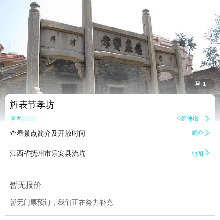


1
旌表节孝坊
0条评论

暂无点评
查看景点简介及开放时间
简介


江西省抚州市乐安县流坑
地图
暂无报价
暂无门票预订，我们正在努力补充