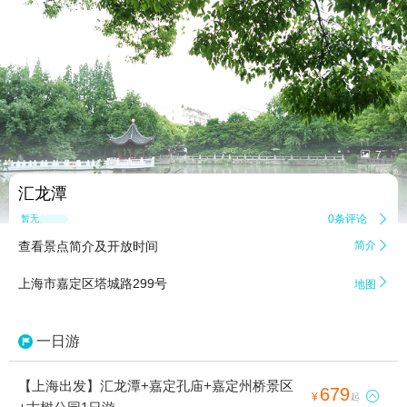


7
汇龙潭
0条评论

暂无点评
查看景点简介及开放时间
简介


上海市嘉定区塔城路299号
地图
一日游
【上海出发】汇龙潭+嘉定孔庙+嘉定州桥景区
679

¥
起