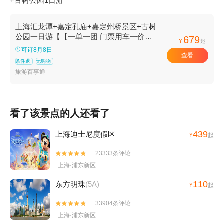
+古树公园1日游
上海汇龙潭+嘉定孔庙+嘉定州桥景区+古树
公园一日游【【一单一团 门票用车一价全
679
¥
起
含 专属司机轻松省心】】
可订8月8日
查看
条件退
无购物
旅游百事通
看了该景点的人还看了
439
上海迪士尼度假区
¥
起
23333条评论


上海·浦东新区
110
东方明珠
(5A)
¥
起
33904条评论


上海·浦东新区