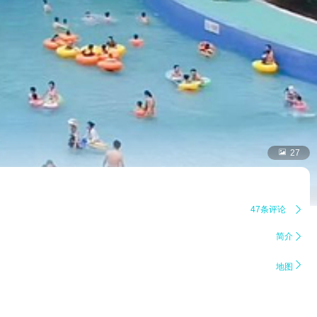

27
47条评论

简介


地图