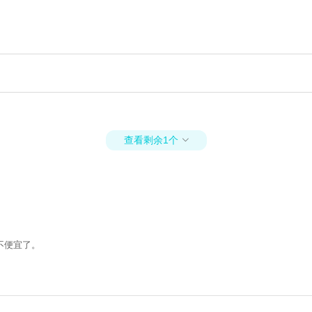
查看剩余1个

不便宜了。