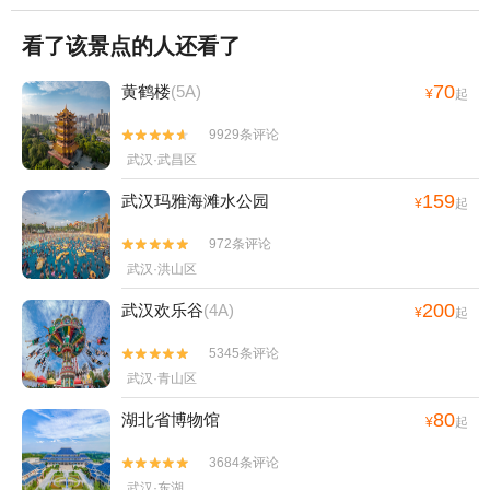
看了该景点的人还看了
70
黄鹤楼
(5A)
¥
起
9929条评论


武汉·武昌区
159
武汉玛雅海滩水公园
¥
起
972条评论


武汉·洪山区
200
武汉欢乐谷
(4A)
¥
起
5345条评论


武汉·青山区
80
湖北省博物馆
¥
起
3684条评论


武汉·东湖