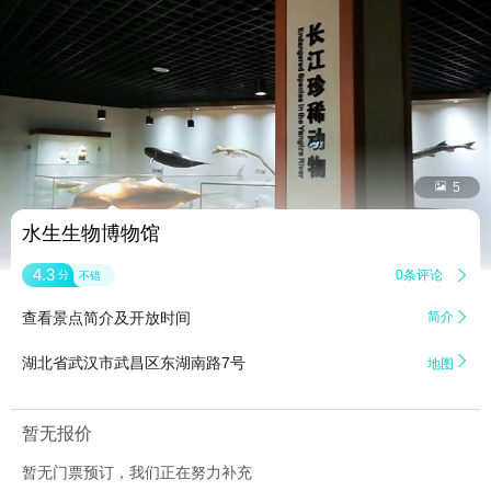


5
水生生物博物馆
4.3
0条评论

分
不错
查看景点简介及开放时间
简介


湖北省武汉市武昌区东湖南路7号
地图
暂无报价
暂无门票预订，我们正在努力补充