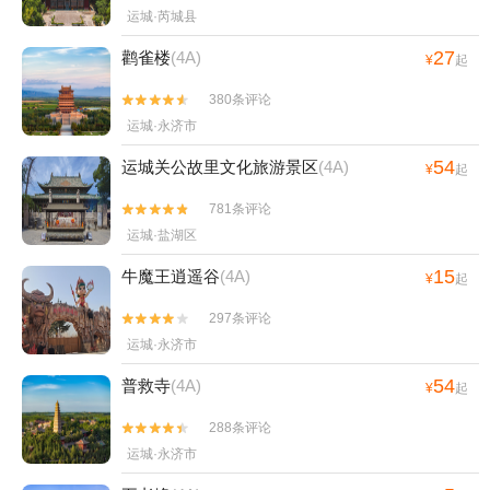
运城·芮城县
27
鹳雀楼
(4A)
¥
起
380条评论


运城·永济市
54
运城关公故里文化旅游景区
(4A)
¥
起
781条评论


运城·盐湖区
15
牛魔王逍遥谷
(4A)
¥
起
297条评论


运城·永济市
54
普救寺
(4A)
¥
起
288条评论


运城·永济市