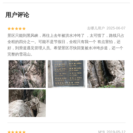
用户评论
去哪儿用户 2025-06-07


景区只能到黑风峡，再往上去年被洪水冲垮了 ，太可惜了，路线只占
全程的四分之一。可能不是节假日，全程只有我一个 有点害怕，还
好，到滑道遇见管理人员。希望景区尽快回复被水冲垮步道，还一个
完整的雪花山。
M*8 2019-05-12

