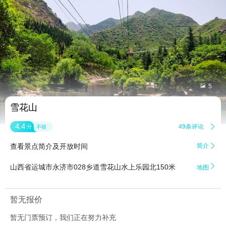


5
雪花山
4.4
49条评论

分
不错
查看景点简介及开放时间
简介


山西省运城市永济市028乡道雪花山水上乐园北150米
地图
暂无报价
暂无门票预订，我们正在努力补充