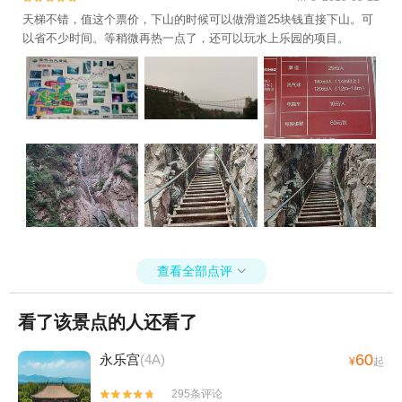
天梯不错，值这个票价，下山的时候可以做滑道25块钱直接下山。可
以省不少时间。等稍微再热一点了，还可以玩水上乐园的项目。
查看全部点评

看了该景点的人还看了
60
永乐宫
(4A)
¥
起
295条评论

