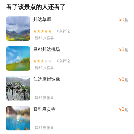
看了该景点的人还看了
0
邦达草原
¥
起
0条评论


昌都·八宿县
0
昌都邦达机场
¥
起
0条评论


昌都·八宿县
0
仁达摩崖造像
¥
起
昌都·察雅县
0
察雅麻贡寺
¥
起
昌都·察雅县