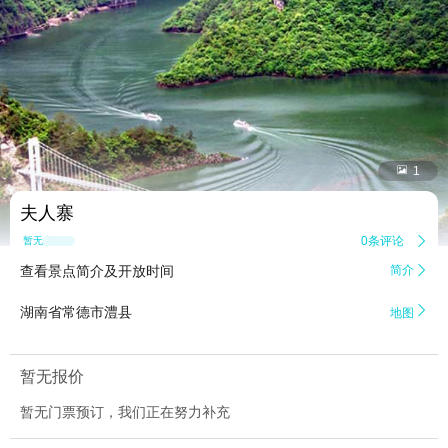


1
夫人寨
0条评论

暂无点评
查看景点简介及开放时间
简介


湖南省常德市澧县
地图
暂无报价
暂无门票预订，我们正在努力补充