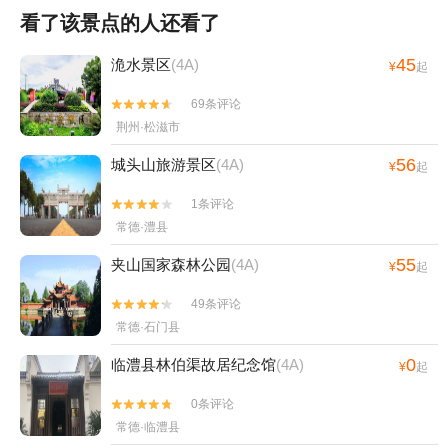
看了该景点的人还看了
45
洈水景区
(4A)
¥
起
69条评论


荆州·松滋市
56
城头山旅游景区
(4A)
¥
起
1条评论


常德·澧县
55
夹山国家森林公园
(4A)
¥
起
49条评论


常德·石门县
0
临澧县林伯渠故居纪念馆
(4A)
¥
起
0条评论


常德·临澧县