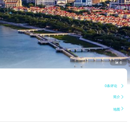

6
0条评论

简介


地图