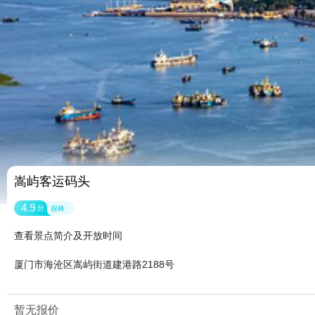
嵩屿客运码头
4.9
分
很棒
查看景点简介及开放时间
厦门市海沧区嵩屿街道建港路2188号
暂无报价