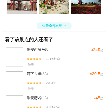
查看全部点评

看了该景点的人还看了
249
淮安西游乐园
¥
起
194条评论


淮安
29.5
河下古镇
(5A)
¥
起
2条评论


淮安
45
淮安府署
(4A)
¥
起
385条评论

