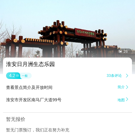


26
淮安日月洲生态乐园
4.2
33条评论

分
一般
查看景点简介及开放时间
简介


淮安市开发区南马厂大道99号
地图
暂无报价
暂无门票预订，我们正在努力补充