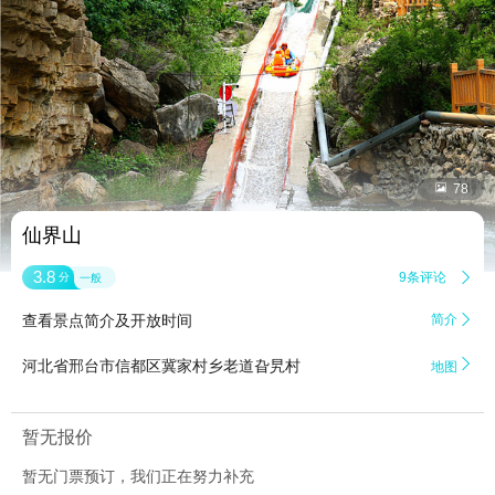


78
仙界山
3.8
9条评论

分
一般
查看景点简介及开放时间
简介


河北省邢台市信都区冀家村乡老道旮旯村
地图
暂无报价
暂无门票预订，我们正在努力补充