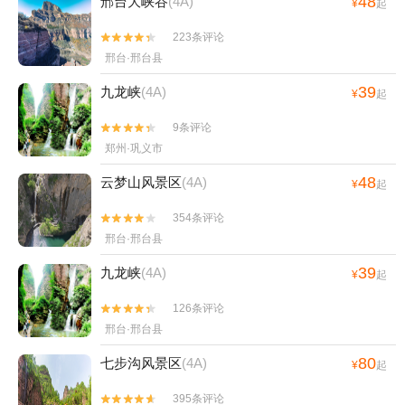
48
邢台大峡谷
(4A)
¥
起
223条评论


邢台·邢台县
39
九龙峡
(4A)
¥
起
9条评论


郑州·巩义市
48
云梦山风景区
(4A)
¥
起
354条评论


邢台·邢台县
39
九龙峡
(4A)
¥
起
126条评论


邢台·邢台县
80
七步沟风景区
(4A)
¥
起
395条评论

