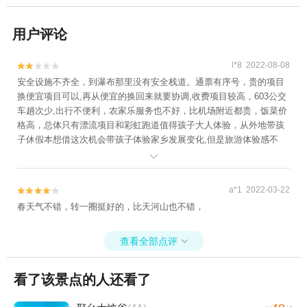
用户评论
l*8 2022-08-08


安全设施不齐全，到瀑布那里没有安全栈道。通票有序号，贵的项目
换便宜项目可以,再从便宜的换回来就要协调,收费项目较高，603公交
车趟次少,出行不便利，农家乐服务也不好，比机场附近都贵，饭菜价
格高，总体只有漂流项目和彩虹跑道值得孩子大人体验，从外地带孩
子休假本想借这次机会带孩子体验家乡发展变化,但是旅游体验感不
强，服务水平较差，景区综合开发状况不高，就是为了收费而开发，

没有将自然风光与当地风俗民情更好结合。
a*1 2022-03-22


春天气不错，转一圈挺好的，比天河山也不错，
查看全部点评

看了该景点的人还看了