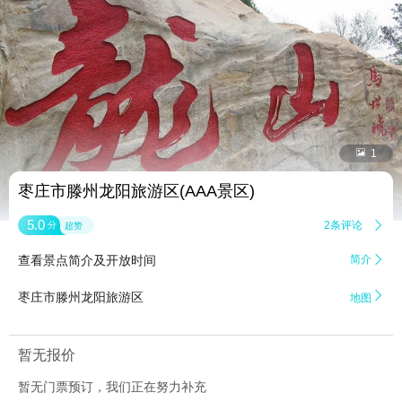


1
枣庄市滕州龙阳旅游区(AAA景区)
5.0
2条评论

分
超赞
查看景点简介及开放时间
简介


枣庄市滕州龙阳旅游区
地图
暂无报价
暂无门票预订，我们正在努力补充