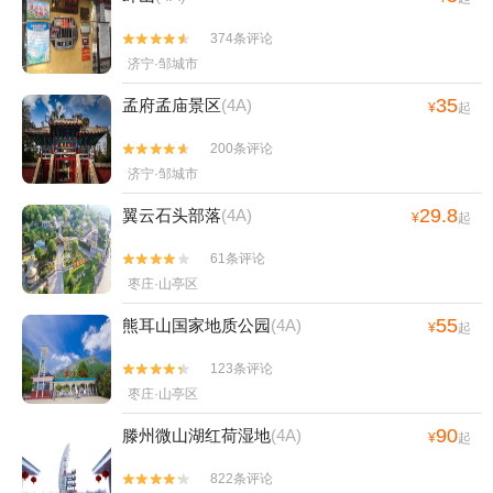
374条评论


济宁·邹城市
35
孟府孟庙景区
(4A)
¥
起
200条评论


济宁·邹城市
29.8
翼云石头部落
(4A)
¥
起
61条评论


枣庄·山亭区
55
熊耳山国家地质公园
(4A)
¥
起
123条评论


枣庄·山亭区
90
滕州微山湖红荷湿地
(4A)
¥
起
822条评论

