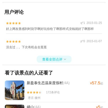
用户评论
q*1 2015-01-25


好上网友善感到时刻字啊好玩你给了啊那样式没钱就好了啊那样
p*0 2015-01-07


没去过，。下次有机会去逛逛
查看全部点评

看了该景点的人还看了
57.5
新盈泰生态温泉度假村
(4A)
¥
起
172条评论


枣庄·滕州
5
峄山
(4A)
¥
起