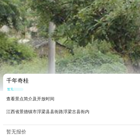
千年奇桂
暂无点评
查看景点简介及开放时间
江西省景德镇市浮梁县县衙路浮梁古县衙内
暂无报价