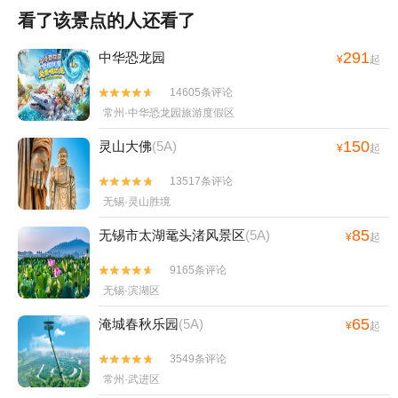
看了该景点的人还看了
291
中华恐龙园
¥
起
14605条评论


常州·中华恐龙园旅游度假区
150
灵山大佛
(5A)
¥
起
13517条评论


无锡·灵山胜境
85
无锡市太湖鼋头渚风景区
(5A)
¥
起
9165条评论


无锡·滨湖区
65
淹城春秋乐园
(5A)
¥
起
3549条评论


常州·武进区