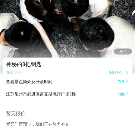


4
神秘的8把钥匙
0条评论

暂无点评
查看景点简介及开放时间
简介


江苏常州市武进区富克斯流行广场5楼
地图
暂无报价
暂无门票预订，我们正在努力补充