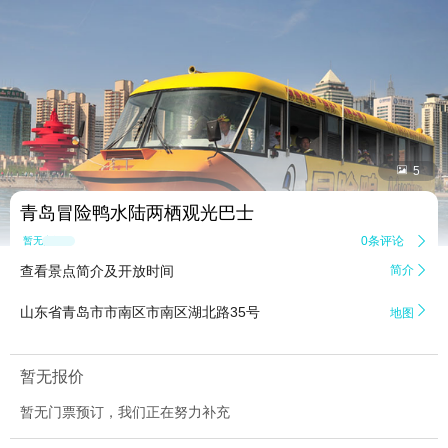


5
青岛冒险鸭水陆两栖观光巴士
0条评论

暂无点评
查看景点简介及开放时间
简介


山东省青岛市市南区市南区湖北路35号
地图
暂无报价
暂无门票预订，我们正在努力补充