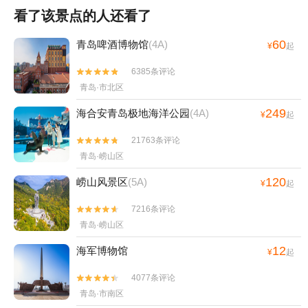
看了该景点的人还看了
60
青岛啤酒博物馆
(4A)
¥
起
6385条评论


青岛·市北区
249
海合安青岛极地海洋公园
(4A)
¥
起
21763条评论


青岛·崂山区
120
崂山风景区
(5A)
¥
起
7216条评论


青岛·崂山区
12
海军博物馆
¥
起
4077条评论


青岛·市南区