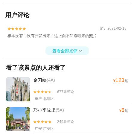
用户评论
g*3 2021-02-13


根本没有！没有开发出来！这上面不知道哪来的照片
查看全部点评

看了该景点的人还看了
123
金刀峡
(4A)
¥
起
677条评论


重庆·北碚区
6
邓小平故里
(5A)
¥
起
249条评论


广安·广安区