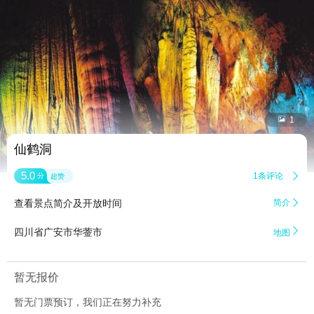


1
仙鹤洞
5.0
1条评论

分
超赞
查看景点简介及开放时间
简介


四川省广安市华蓥市
地图
暂无报价
暂无门票预订，我们正在努力补充