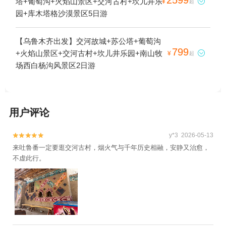
塔+葡萄沟+火焰山景区+交河古村+坎儿井乐

¥
起
园+库木塔格沙漠景区5日游
【乌鲁木齐出发】交河故城+苏公塔+葡萄沟
799
+火焰山景区+交河古村+坎儿井乐园+南山牧

¥
起
场西白杨沟风景区2日游
用户评论
y*3 2026-05-13


来吐鲁番一定要逛交河古村，烟火气与千年历史相融，安静又治愈，
不虚此行。