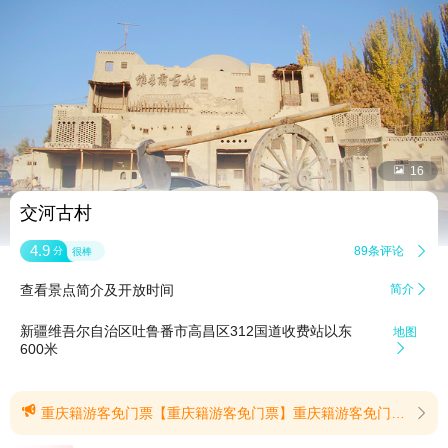


16
交河古村
4.9
89条评论

分
很棒
查看景点简介及开放时间
简介

新疆维吾尔自治区吐鲁番市高昌区312国道收费站以东
地图
600米


重庆籍游客免门票【重庆籍游客免门票】重庆籍游客免门票(提示有效期2026/6/22至2026/10/31)
