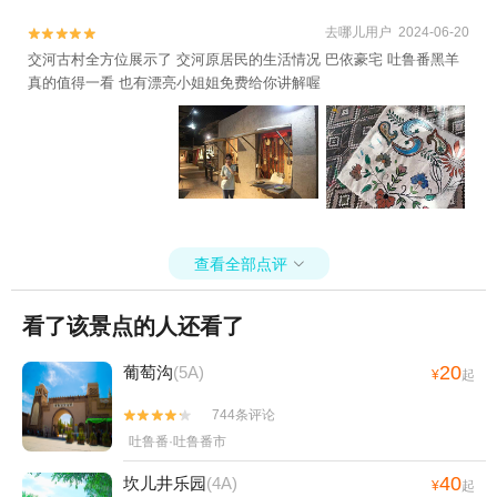
去哪儿用户 2024-06-20


交河古村全方位展示了 交河原居民的生活情况 巴依豪宅 吐鲁番黑羊
真的值得一看 也有漂亮小姐姐免费给你讲解喔
查看全部点评

看了该景点的人还看了
20
葡萄沟
(5A)
¥
起
744条评论


吐鲁番·吐鲁番市
40
坎儿井乐园
(4A)
¥
起