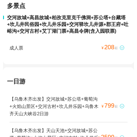
多景点
交河故城+高昌故城+柏孜克里克千佛洞+苏公塔+台藏塔
+坎儿井民俗园+坎儿井乐园+交河驿坎儿井源+郡王府+吐
峪沟+交河古村+艾丁湖门票+高昌令牌(含入园联票)
208
成人票

¥
起
一日游
【乌鲁木齐出发】交河故城+苏公塔+葡萄沟
799
+火焰山景区+交河古村+坎儿井乐园+乌鲁木

¥
起
齐天山大峡谷2日游
【乌鲁木齐出发】天山天池+交河故城+苏公
2599